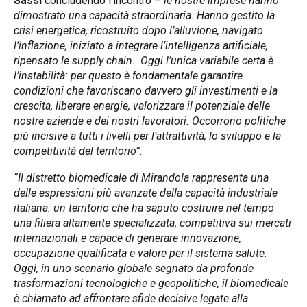
Sassi
concludendo l’incontro –
le nostre imprese hanno
dimostrato una capacità straordinaria. Hanno gestito la
crisi energetica, ricostruito dopo l’alluvione, navigato
l’inflazione, iniziato a integrare l’intelligenza artificiale,
ripensato le supply chain. Oggi l’unica variabile certa è
l’instabilità: per questo è fondamentale garantire
condizioni che
favoriscano davvero gli investimenti e la
crescita, liberare energie, valorizzare il potenziale delle
nostre aziende e dei nostri lavoratori. Occorrono politiche
più incisive a tutti i livelli per l’attrattività, lo sviluppo e la
competitività del territorio”.
“Il distretto biomedicale di Mirandola rappresenta una
delle espressioni più avanzate della capacità industriale
italiana: un territorio che ha saputo costruire nel tempo
una filiera altamente specializzata, competitiva sui mercati
internazionali e capace di generare innovazione,
occupazione qualificata e valore per il sistema salute.
Oggi, in uno scenario globale segnato da profonde
trasformazioni tecnologiche e geopolitiche, il biomedicale
è chiamato ad affrontare sfide decisive legate alla