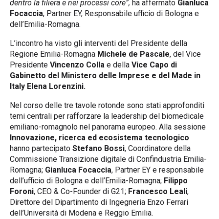
dentro la filiera e nei processi core”,
ha affermato
Gianluca
Focaccia
, Partner EY, Responsabile ufficio di Bologna e
dell’Emilia-Romagna.
L’incontro ha visto gli interventi del Presidente della
Regione Emilia-Romagna
Michele de Pascale
, del Vice
Presidente
Vincenzo Colla
e della
Vice Capo di
Gabinetto del Ministero delle Imprese e del Made in
Italy Elena Lorenzini.
Nel corso delle tre tavole rotonde sono stati approfonditi
temi centrali per rafforzare la leadership del biomedicale
emiliano-romagnolo nel panorama europeo. Alla sessione
Innovazione, ricerca ed ecosistema tecnologico
hanno partecipato
Stefano Bossi
, Coordinatore della
Commissione Transizione digitale di Confindustria Emilia-
Romagna;
Gianluca Focaccia
, Partner EY e responsabile
dell’ufficio di Bologna e dell’Emilia-Romagna;
Filippo
Foroni
, CEO & Co-Founder di G21;
Francesco Leali
,
Direttore del Dipartimento di Ingegneria Enzo Ferrari
dell’Università di Modena e Reggio Emilia.