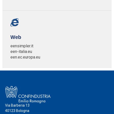
Web
eensimpler.it
een-italia.eu
een.ec.europa.eu
Via Barberia 13
40123 Bologna