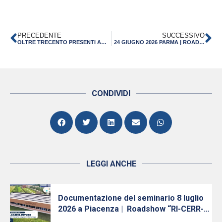
PRECEDENTE
SUCCESSIVO
OLTRE TRECENTO PRESENTI ALL’INCONTRO “EMILIA-ROMAGNA MOTORE D’INNOVAZIONE” A MIRANDOLA NELL’ANNIVERSARIO DEL SISMA
24 GIUGNO 2026 PARMA | ROADSHOW “RI-CERR-CARE IL FUTURO: INNOVAZIONE, RICERCA E TRASFERIMENTO TECNOLOGICO IN EMILIA-ROMAGNA
CONDIVIDI
LEGGI ANCHE
Documentazione del seminario 8 luglio
2026 a Piacenza | Roadshow “RI-CERR-
care il futuro: Innovazione, Ricerca e