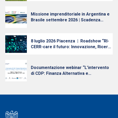
Trasferimento Tecnologico in Emilia-
Romagna”
Missione imprenditoriale in Argentina e
Brasile settembre 2026 | Scadenza
iscrizioni 10 luglio
8 luglio 2026 Piacenza | Roadshow “RI-
CERR-care il futuro: Innovazione, Ricerca
e Trasferimento Tecnologico in Emilia-
Romagna” – Quinta tappa
Documentazione webinar “L’intervento
di CDP: Finanza Alternativa e
Finanziamenti Diretti a supporto delle
PMI” 30 giugno 2026