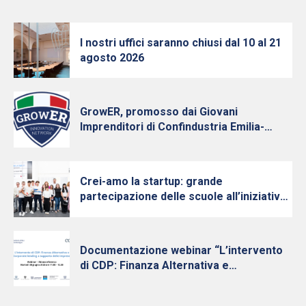
I nostri uffici saranno chiusi dal 10 al 21
agosto 2026
GrowER, promosso dai Giovani
Imprenditori di Confindustria Emilia-
Romagna con Intesa Sanpaolo, cresce e
diventa nazionale
Crei-amo la startup: grande
partecipazione delle scuole all’iniziativa
per la cultura d’impresa dei Giovani
Imprenditori di Confindustria Emilia-
Romagna
Documentazione webinar “L’intervento
di CDP: Finanza Alternativa e
Finanziamenti Diretti a supporto delle
PMI” 30 giugno 2026