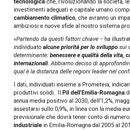
tecnologica
che, rivoluzionando la società, l
investimenti adeguati e capitale umano comp
cambiamento climatico
, che avranno un impa
ambiziosi e nuove sfide al nostro sistema pro
«Partendo da questi fattori chiave
− ha illustr
individuato
alcune priorità per lo sviluppo
sui 
determinante:
benessere e qualità della vita, 
internazionali
.
Abbiamo deciso di approfondir
qual è la distanza delle regioni leader nel co
I dati, individuati insieme a Prometeia, indi
produttivi solidi. Il
Pil dell’Emilia-Romagna
do
annua media positivo al 2030, dell’1,2%, maggi
assestarsi sullo 0,9%, in linea con la media e
previsionale che dovrà tener conto di numeros
industriale
in Emilia-Romagna dal 2005 al 201