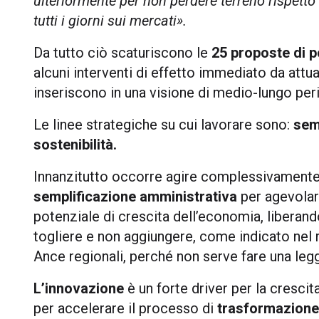
ulteriormente per non perdere terreno rispetto
tutti i giorni sui mercati
».
Da tutto ciò scaturiscono le
25 proposte di p
alcuni interventi di effetto immediato da attuar
inseriscono in una visione di medio-lungo per
Le linee strategiche su cui lavorare sono:
semp
sostenibilità.
Innanzitutto occorre agire complessivamente
semplificazione
amministrativa
per agevolare 
potenziale di crescita dell’economia, liberand
togliere e non aggiungere, come indicato nel
Ance regionali, perché non serve fare una leg
L’innovazione
è un forte driver per la crescita
per accelerare il processo di
trasformazione 