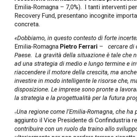
Emilia-Romagna – 7,0%). I tanti interventi per l
Recovery Fund, presentano incognite important
concreta.
«
Dobbiamo, in questo contesto di forte incert
Emilia-Romagna
Pietro Ferrari
–
cercare di 
Paese. La gravità della situazione è tale ch
ad
una strategia di
medio e lungo termine
e in
riaccendere il motore della crescita, ma anche
investir
e in modo intelligente le risorse che, m
disposizione.
Le imprese sono pronte a lavorar
la strategia e la progettualità per la futura 
Una regione come l’Emilia-Romagna, che ha p
«
aggiunto il Vice Presidente di Confindustria 
contribuire con un ruolo da traino allo svilup