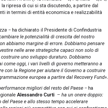
a ripresa di cui si sta discutendo, a partire dal
i in termini di entità economica e realizzabilità
ezza
− ha dichiarato il Presidente di Confindustria
cambiare le potenzialità di crescita del nostro
e non abbiamo margine di errore. Dobbiamo
pensare
vestire nelle aree strategiche capaci
non solo di
 costruire uno sviluppo duraturo.
Dobbiamo
ai come oggi, i vari livelli di governo metteranno a
e con la Regione per aiutare il Governo a costruire
programmazione europea a partire dal Recovery Fund
».
erformance migliori del resto del Paese
− ha
regionale
Alessandro Curti
–
ha un onere doppio:
po del Paese e allo stesso tempo accelerare