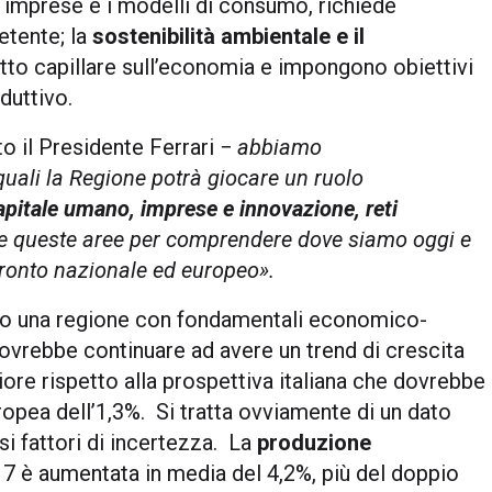
e imprese e i modelli di consumo, richiede
etente; la
sostenibilità ambientale e il
tto capillare sull’economia e impongono obiettivi
duttivo.
ato il Presidente Ferrari −
abbiamo
quali la Regione potrà giocare un ruolo
capitale umano, imprese e innovazione, reti
e queste aree per comprendere dove siamo oggi e
nfronto nazionale ed europeo
»
.
cano una regione con fondamentali economico-
vrebbe continuare ad avere un trend di crescita
ore rispetto alla prospettiva italiana che dovrebbe
uropea dell’1,3%. Si tratta ovviamente di un dato
i fattori di incertezza. La
produzione
7 è aumentata in media del 4,2%, più del doppio