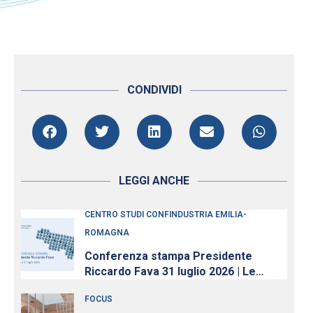
CONDIVIDI
LEGGI ANCHE
CENTRO STUDI CONFINDUSTRIA EMILIA-
ROMAGNA
Conferenza stampa Presidente
Riccardo Fava 31 luglio 2026 | Le
imprese continuano ad investire,
FOCUS
nonostante l’incertezza