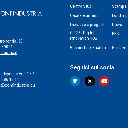
Centro Studi
Stampa
Capitale umano
Fondimp
Iniziative e progetti
News
CERR - Digital
EEN
innovation HUB
stronomia, 30
6 59031
Giovani Imprenditori
Piccola i
dustria.it
Seguici sui social
a Joyeuse Entrée, 1
2 286 12 11
e@confindustria.eu