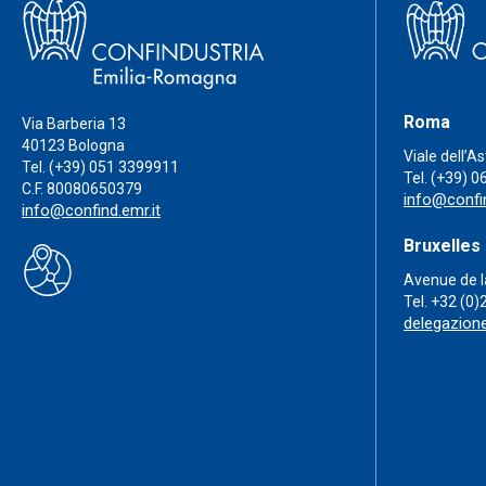
Roma
Via Barberia 13
40123 Bologna
Viale dell’A
Tel.
(+39) 051 3399911
Tel.
(+39) 0
C.F. 80080650379
info@confin
info@confind.emr.it
Bruxelles
Avenue de l
Tel.
+32 (0)
delegazion