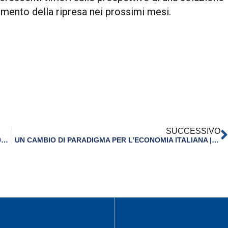
imento della ripresa nei prossimi mesi.
SUCCESSIVO
IL CORAGGIO DEL FUTURO | LA VISIONE DELL’ITALIA 2030-50 SECONDO CONFINDUSTRIA
UN CAMBIO DI PARADIGMA PER L’ECONOMIA ITALIANA | RAPPORTO DI PREVISIONE DEL CSC – AUTUNNO 2020