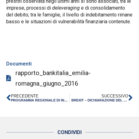
prestiti osservata negli ultimi anni si sono associati, tra le
imprese, processi di
deleveraging
e di consolidamento
del debito; tra le famiglie, il livello di indebitamento rimane
basso e le situazioni di vulnerabilità finanziaria contenute.
Documenti
rapporto_bankitalia_emilia-
romagna_giugno_2016
PRECEDENTE
SUCCESSIVO
PROGRAMMA REGIONALE DI INTERNAZIONALIZZAZIONE 2016
BREXIT – DICHIARAZIONE DEL PRESIDENTE DI CONFINDUSTRIA EMILIA-ROMAGNA MAURIZIO MARCHESINI
CONDIVIDI