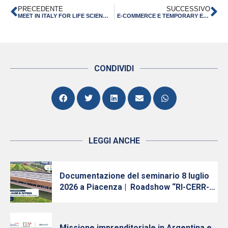
PRECEDENTE
SUCCESSIVO
MEET IN ITALY FOR LIFE SCIENCES 2019: OPPORTUNITA’ DI B2B A TRIESTE,16-18 OTTOBRE 2019
E-COMMERCE E TEMPORARY EXPORT MANAGER: DA SACE SIMEST DUE NUOVI FINANZIAMENTI A TASSO AGEVOLATO PER LE PMI
CONDIVIDI
LEGGI ANCHE
Documentazione del seminario 8 luglio
2026 a Piacenza | Roadshow “RI-CERR-
care il futuro: Innovazione, Ricerca e
Trasferimento Tecnologico in Emilia-
Romagna”
Missione imprenditoriale in Argentina e