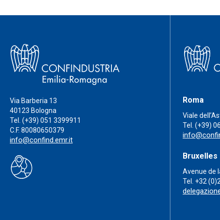
Roma
Via Barberia 13
40123 Bologna
Viale dell’A
Tel.
(+39) 051 3399911
Tel.
(+39) 0
C.F. 80080650379
info@confin
info@confind.emr.it
Bruxelles
Avenue de l
Tel.
+32 (0)
delegazion