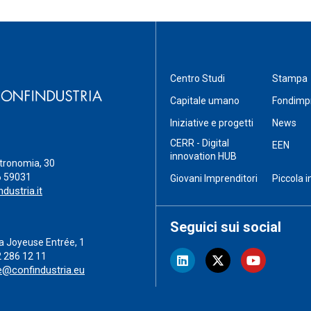
Centro Studi
Stampa
Capitale umano
Fondimp
Iniziative e progetti
News
CERR - Digital
EEN
innovation HUB
stronomia, 30
6 59031
Giovani Imprenditori
Piccola i
dustria.it
Seguici sui social
a Joyeuse Entrée, 1
2 286 12 11
e@confindustria.eu