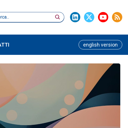
TTI
english version