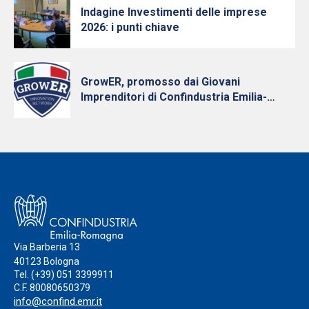
Indagine Investimenti delle imprese
2026: i punti chiave
GrowER, promosso dai Giovani
Imprenditori di Confindustria Emilia-
Romagna con Intesa Sanpaolo, cresce e
diventa nazionale
Via Barberia 13
40123 Bologna
Tel.
(+39) 051 3399911
C.F. 80080650379
info@confind.emr.it