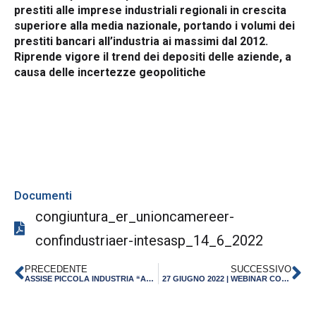
prestiti alle imprese industriali regionali in crescita
superiore alla media nazionale, portando i volumi dei
prestiti bancari all’industria ai massimi dal 2012.
Riprende vigore il trend dei depositi delle aziende, a
causa delle incertezze geopolitiche
Documenti
congiuntura_er_unioncamereer-
confindustriaer-intesasp_14_6_2022
PRECEDENTE
SUCCESSIVO
ASSISE PICCOLA INDUSTRIA “ASCOLTO CORAGGIO IMPRESA” | BARI, 17 GIUGNO 2022
27 GIUGNO 2022 | WEBINAR CONTRIBUTI E INVESTIMENTI PER STARTUP E PMI CON EIC ACCELERATOR DELL’EUROPEAN INNOVATION COUNCIL