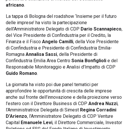
africano
.
La tappa di Bologna del roadshow ‘Insieme per il futuro
delle imprese’ ha visto la partecipazione
dell’Amministratore Delegato di CDP
Dario Scannapieco
,
del Vice Presidente di Confindustria per il Credito, la
Finanza e il Fisco
Angelo Camilli
, della Vice Presidente
di Confindustria e Presidente di Confindustria Emilia-
Romagna
Annalisa Sassi
, della Presidente di
Confindustria Emilia Area Centro
Sonia Bonfiglioli
e del
Responsabile Monitoraggio e Analisi d’Impatto di CDP
Guido Romano
.
La giornata ha visto poi due panel tematici per
approfondire le opportunità di crescita delle imprese
anche sul fronte dell’innovazione e della proiezione verso
l’estero con il Direttore Business di CDP
Andrea Nuzzi
,
l’Amministratrice Delegata di Simest
Regina Corradini
D’Arienzo
, l’Amministratore Delegato di CDP Venture
Capital
Emanuele Levi
, il Direttore Commerciale, Investor
Relations ed ESG del Fondo Italiano di Investimento