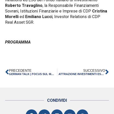
Roberto Travaglino
, la Responsabile Finanziamenti
Sovrani, Istituzioni Finanziarie e Imprese di CDP
Cristina
Morelli
ed
Emiliano Lucci
, Investor Relations di CDP
Real Asset SGR.
PROGRAMMA
PRECEDENTE
SUCCESSIVO
GERMAN TALK | FOCUS SUL MERCATO TEDESCO PER LE IMPRESE DELL’EMILIA-ROMAGNA A BOLOGNA IL 17 OTTOBRE 2025
ATTRAZIONE INVESTIMENTI ESTERI E COMPETITIVITÀ DEI TERRITORI: SIGLATO UN ACCORDO TRA CONFERENZA DELLE REGIONI E CONFINDUSTRIA
CONDIVIDI