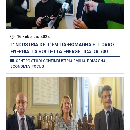
16 Febbraio 2022
L’INDUSTRIA DELL’EMILIA-ROMAGNA E IL CARO
ENERGIA: LA BOLLETTA ENERGETICA DA 700
MILIONI DI EURO NEL 2019 A 4 MILIARDI NEL 2022
,
CENTRO STUDI CONFINDUSTRIA EMILIA-ROMAGNA
,
ECONOMIA
FOCUS