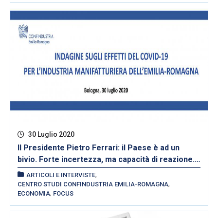
SANPAOLO
30 Luglio 2020
​Il Presidente Pietro Ferrari: il Paese è ad un
bivio. Forte incertezza, ma capacità di reazione.
Puntiamo ad una gestione diretta del Recovery
,
ARTICOLI E INTERVISTE
Fund da parte delle Regioni, scelte condivise con
,
CENTRO STUDI CONFINDUSTRIA EMILIA-ROMAGNA
,
le imprese e tempi certi
ECONOMIA
FOCUS