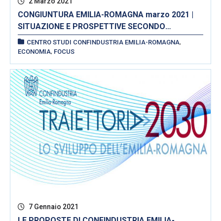
2 Marzo 2021
CONGIUNTURA EMILIA-ROMAGNA marzo 2021 |
SITUAZIONE E PROSPETTIVE SECONDO
CONFINDUSTRIA EMILIA-ROMAGNA,
,
CENTRO STUDI CONFINDUSTRIA EMILIA-ROMAGNA
UNIONCAMERE EMILIA-ROMAGNA E INTESA
,
ECONOMIA
FOCUS
SANPAOLO
7 Gennaio 2021
LE PROPOSTE DI CONFINDUSTRIA EMILIA-