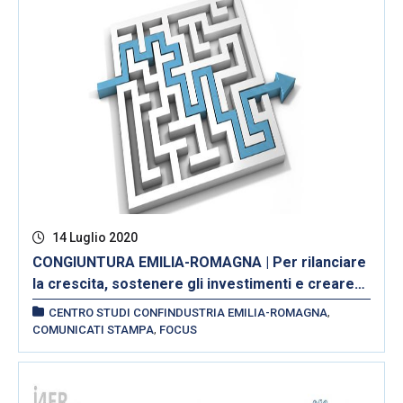
14 Luglio 2020
CONGIUNTURA EMILIA-ROMAGNA | Per rilanciare
la crescita, sostenere gli investimenti e creare
lavoro serve la capacità di programmare e
,
CENTRO STUDI CONFINDUSTRIA EMILIA-ROMAGNA
spendere bene le risorse
,
COMUNICATI STAMPA
FOCUS