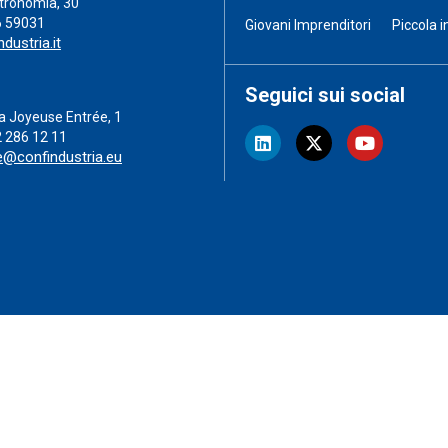
stronomia, 30
6 59031
Giovani Imprenditori
Piccola i
dustria.it
Seguici sui social
a Joyeuse Entrée, 1
2 286 12 11
e@confindustria.eu