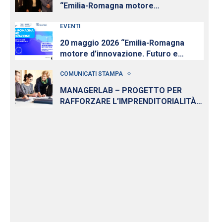
“Emilia-Romagna motore
d’innovazione” a Mirandola
EVENTI
nell’anniversario del sisma
20 maggio 2026 “Emilia-Romagna
motore d’innovazione. Futuro e
competitività del distretto
COMUNICATI STAMPA
biomedicale” a Mirandola
MANAGERLAB – PROGETTO PER
RAFFORZARE L’IMPRENDITORIALITÀ
DEI GIOVANI, GESTITO DA
FORMINDUSTRIA E IFOA