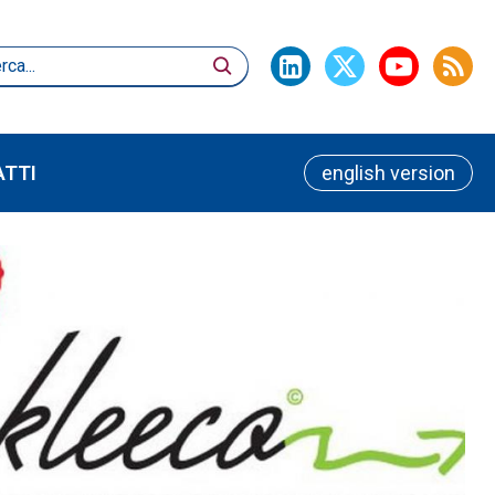
TTI
english version