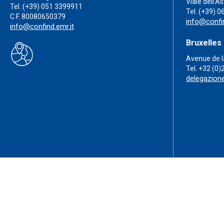
Viale dell’A
Tel.
(+39) 051 3399911
Tel.
(+39) 0
C.F. 80080650379
info@confin
info@confind.emr.it
Bruxelles
Avenue de l
Tel.
+32 (0)
delegazion