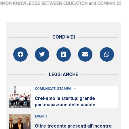
CONDIVIDI
LEGGI ANCHE
COMUNICATI STAMPA
Crei-amo la startup: grande
partecipazione delle scuole
all’iniziativa per la cultura d’impresa
EVENTI
dei Giovani Imprenditori di
Confindustria Emilia-Romagna
Oltre trecento presenti all’incontro