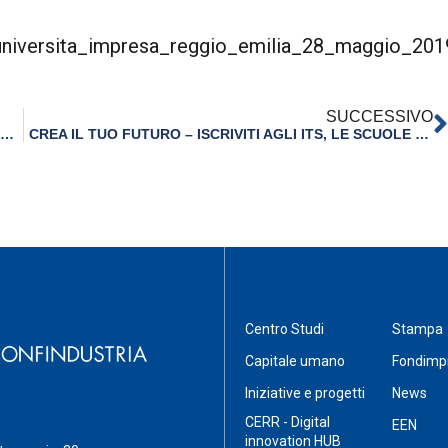
niversita_impresa_reggio_emilia_28_maggio_201
SUCCESSIVO
OLTRE 300 STUDENTI ALL’INCONTRO SMART FUTURE ACADEMY “CHE COSA FARE DA GRANDE?”
CREA IL TUO FUTURO – ISCRIVITI AGLI ITS, LE SCUOLE DI ALTA FORMAZIONE TECNICA DELL’EMILIA-ROMAGNA
Centro Studi
Stampa
Capitale umano
Fondimp
Iniziative e progetti
News
CERR - Digital
EEN
innovation HUB