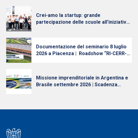
diventa nazionale
Crei-amo la startup: grande
partecipazione delle scuole all’iniziativa
per la cultura d’impresa dei Giovani
Imprenditori di Confindustria Emilia-
Romagna
Documentazione del seminario 8 luglio
2026 a Piacenza | Roadshow “RI-CERR-
care il futuro: Innovazione, Ricerca e
Trasferimento Tecnologico in Emilia-
Romagna”
Missione imprenditoriale in Argentina e
Brasile settembre 2026 | Scadenza
iscrizioni 10 luglio