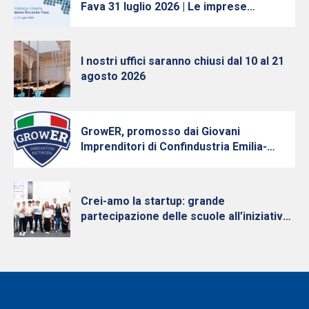
Fava 31 luglio 2026 | Le imprese
continuano ad investire, nonostante
l’incertezza
I nostri uffici saranno chiusi dal 10 al 21
agosto 2026
GrowER, promosso dai Giovani
Imprenditori di Confindustria Emilia-
Romagna con Intesa Sanpaolo, cresce e
diventa nazionale
Crei-amo la startup: grande
partecipazione delle scuole all’iniziativa
per la cultura d’impresa dei Giovani
Imprenditori di Confindustria Emilia-
Romagna