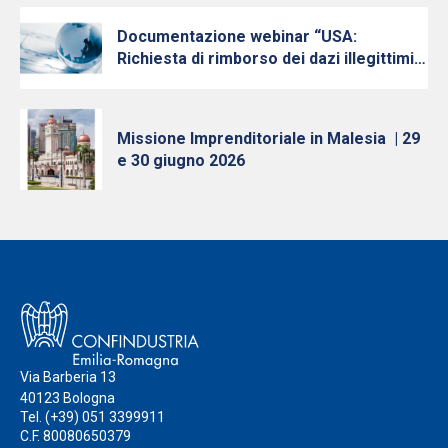
Documentazione webinar “USA:
Richiesta di rimborso dei dazi illegittimi e
quadro attuale della politica
commerciale e daziaria del governo
americano verso l’UE” – 28 aprile 2026
Missione Imprenditoriale in Malesia | 29
e 30 giugno 2026
Via Barberia 13
40123 Bologna
Tel.
(+39) 051 3399911
C.F. 80080650379