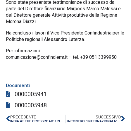
Sono state presentate testimonianze di successo da
parte del Direttore finanziario Marposs Marco Malossi e
del Direttore generale Attività produttive della Regione
Morena Diazzi.
Ha concluso i lavori il Vice Presidente Confindustria per le
Politiche regionali Alessandro Laterza.
Per informazioni:
comunicazione@confind.emr.it – tel. +39 051 3399950
Documenti
0000005941
0000005948
PRECEDENTE
SUCCESSIVO
INDIA AT THE CROSSROAD: UN SEMINARIO PER LE IMPRESE
INCONTRO “INTERNAZIONALIZZAZIONE, LEVA PER LO SVILUPPO DELL’INDUSTRIA DELL’EMILIA-ROMAGNA” CON IL VICE MINISTRO CARLO CALENDA