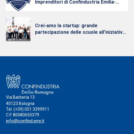
Imprenditori di Confindustria Emilia-
Romagna con Intesa Sanpaolo, cresce e
diventa nazionale
Crei-amo la startup: grande
partecipazione delle scuole all’iniziativa
per la cultura d’impresa dei Giovani
Imprenditori di Confindustria Emilia-
Romagna
Via Barberia 13
40123 Bologna
Tel.
(+39) 051 3399911
C.F. 80080650379
info@confind.emr.it