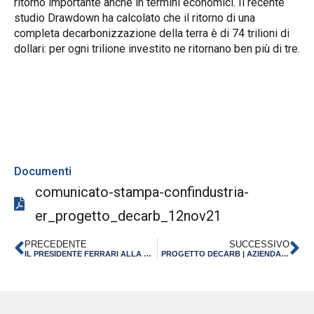
ritorno importante anche in termini economici. Il recente
studio Drawdown ha calcolato che il ritorno di una
completa decarbonizzazione della terra è di 74 trilioni di
dollari: per ogni trilione investito ne ritornano ben più di tre.
Documenti
comunicato-stampa-confindustria-
er_progetto_decarb_12nov21
PRECEDENTE
SUCCESSIVO
IL PRESIDENTE FERRARI ALLA TRASMISSIONE NAUTILUS DI TRC | 3 DICEMBRE 2021
PROGETTO DECARB | AZIENDA MEBA SAS DI PODENZANO – PIACENZA