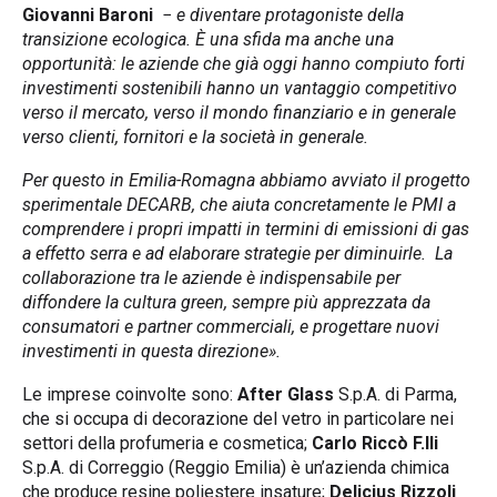
Giovanni Baroni
−
e diventare protagoniste della
transizione ecologica. È una sfida ma anche una
opportunità: le aziende che già oggi hanno compiuto forti
investimenti sostenibili hanno un vantaggio competitivo
verso il mercato, verso il mondo finanziario e in generale
verso clienti, fornitori e la società in generale.
Per questo in Emilia-Romagna abbiamo avviato il progetto
sperimentale
DECARB, che aiuta concretamente le PMI a
comprendere i propri impatti in termini di emissioni di gas
a effetto serra e ad elaborare strategie per diminuirle. La
collaborazione tra le aziende è indispensabile per
diffondere la cultura green, sempre più apprezzata da
consumatori e partner commerciali, e progettare nuovi
investimenti in questa direzione».
Le imprese coinvolte sono:
After Glass
S.p.A. di Parma,
che si occupa di decorazione del vetro in particolare nei
settori della profumeria e cosmetica;
Carlo Riccò F.lli
S.p.A. di Correggio (Reggio Emilia) è un’azienda chimica
che produce resine poliestere insature;
Delicius Rizzoli