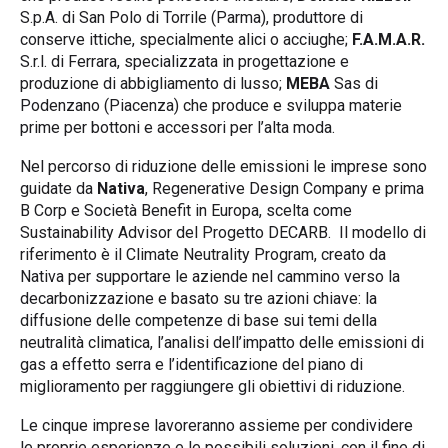
S.p.A. di San Polo di Torrile (Parma), produttore di
conserve ittiche, specialmente alici o acciughe;
F.A.M.A.R.
S.r.l. di Ferrara, specializzata in progettazione e
produzione di abbigliamento di lusso;
MEBA
Sas di
Podenzano (Piacenza) che produce e sviluppa materie
prime per bottoni e accessori per l’alta moda.
Nel percorso di riduzione delle emissioni le imprese sono
guidate da
Nativa
, Regenerative Design Company e prima
B Corp e Società Benefit in Europa, scelta come
Sustainability Advisor del Progetto DECARB. Il modello di
riferimento è il Climate Neutrality Program, creato da
Nativa per supportare le aziende nel cammino verso la
decarbonizzazione e basato su tre azioni chiave: la
diffusione delle competenze di base sui temi della
neutralità climatica, l’analisi dell’impatto delle emissioni di
gas a effetto serra e l’identificazione del piano di
miglioramento per raggiungere gli obiettivi di riduzione.
Le cinque imprese lavoreranno assieme per condividere
le proprie esperienze e le possibili soluzioni, con il fine di