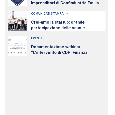
Imprenditori di Confindustria Emilia-
Romagna con Intesa Sanpaolo,
COMUNICATI STAMPA
cresce e diventa nazionale
Crei-amo la startup: grande
partecipazione delle scuole
all’iniziativa per la cultura d’impresa
EVENTI
dei Giovani Imprenditori di
Confindustria Emilia-Romagna
Documentazione webinar
“L’intervento di CDP: Finanza
Alternativa e Finanziamenti Diretti a
supporto delle PMI” 30 giugno 2026