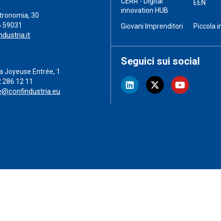
CERR - Digital
EEN
innovation HUB
stronomia, 30
6 59031
Giovani Imprenditori
Piccola i
dustria.it
Seguici sui social
a Joyeuse Entrée, 1
2 286 12 11
e@confindustria.eu