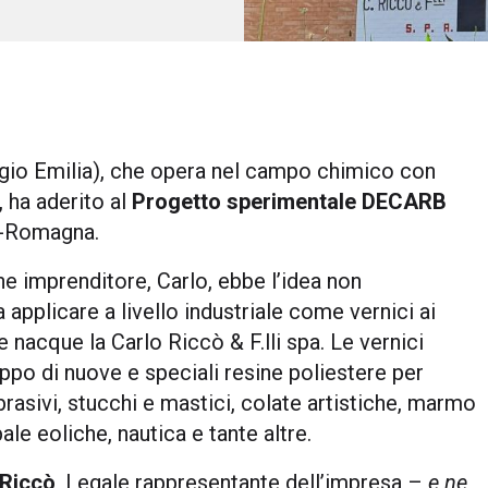
gio Emilia), che opera nel campo chimico con
, ha aderito al
Progetto sperimentale DECARB
ia-Romagna.
 imprenditore, Carlo, ebbe l’idea non
 applicare a livello industriale come vernici ai
e nacque la Carlo Riccò & F.lli spa. Le vernici
ppo di nuove e speciali resine poliestere per
brasivi, stucchi e mastici, colate artistiche, marmo
pale eoliche, nautica e tante altre.
 Riccò
, Legale rappresentante dell’impresa –
e ne