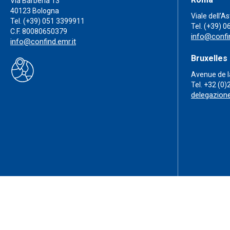
Via Barberia 13
40123 Bologna
Viale dell’A
Tel.
(+39) 051 3399911
Tel.
(+39) 0
C.F. 80080650379
info@confin
info@confind.emr.it
Bruxelles
Avenue de l
Tel.
+32 (0)
delegazion