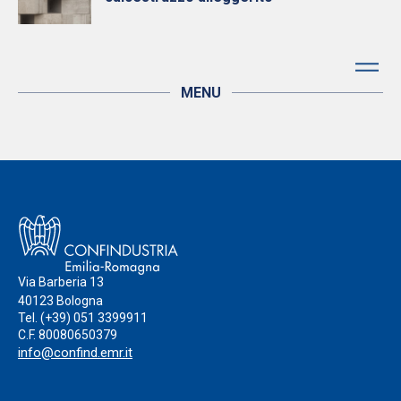
MENU
Via Barberia 13
40123 Bologna
Tel.
(+39) 051 3399911
C.F. 80080650379
info@confind.emr.it