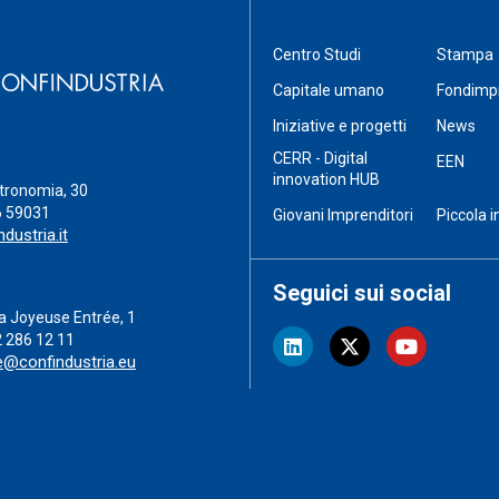
Centro Studi
Stampa
Capitale umano
Fondimp
Iniziative e progetti
News
CERR - Digital
EEN
innovation HUB
stronomia, 30
6 59031
Giovani Imprenditori
Piccola i
dustria.it
Seguici sui social
a Joyeuse Entrée, 1
2 286 12 11
e@confindustria.eu