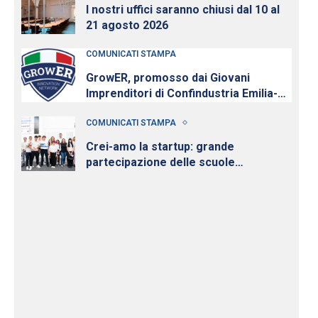
I nostri uffici saranno chiusi dal 10 al
21 agosto 2026
COMUNICATI STAMPA
GrowER, promosso dai Giovani
Imprenditori di Confindustria Emilia-
Romagna con Intesa Sanpaolo,
COMUNICATI STAMPA
cresce e diventa nazionale
Crei-amo la startup: grande
partecipazione delle scuole
all’iniziativa per la cultura d’impresa
dei Giovani Imprenditori di
Confindustria Emilia-Romagna