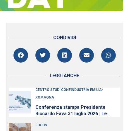
CONDIVIDI
LEGGI ANCHE
CENTRO STUDI CONFINDUSTRIA EMILIA-
ROMAGNA
Conferenza stampa Presidente
Riccardo Fava 31 luglio 2026 | Le
imprese continuano ad investire,
FOCUS
nonostante l’incertezza