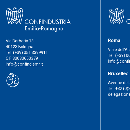
Roma
Via Barberia 13
40123 Bologna
Viale dell’A
Tel.
(+39) 051 3399911
Tel.
(+39) 0
C.F. 80080650379
info@confin
info@confind.emr.it
Bruxelles
Avenue de l
Tel.
+32 (0)
delegazion