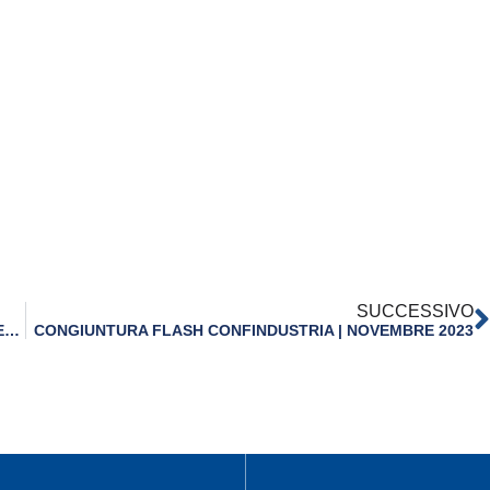
SUCCESSIVO
REGOLAMENTO UNIONE EUROPEA IMBALLAGGI | IMPRESE IN ALLARME, A RISCHIO INTERE FILIERE
CONGIUNTURA FLASH CONFINDUSTRIA | NOVEMBRE 2023