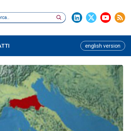
TTI
english version