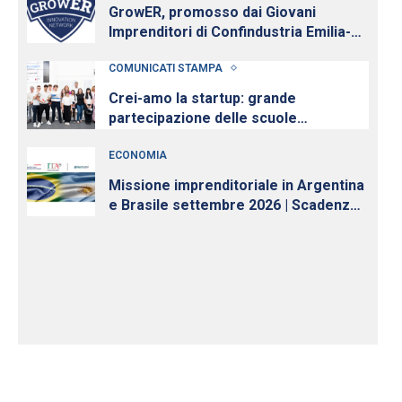
GrowER, promosso dai Giovani
Imprenditori di Confindustria Emilia-
Romagna con Intesa Sanpaolo,
COMUNICATI STAMPA
cresce e diventa nazionale
Crei-amo la startup: grande
partecipazione delle scuole
all’iniziativa per la cultura d’impresa
ECONOMIA
dei Giovani Imprenditori di
Confindustria Emilia-Romagna
Missione imprenditoriale in Argentina
e Brasile settembre 2026 | Scadenza
iscrizioni 10 luglio