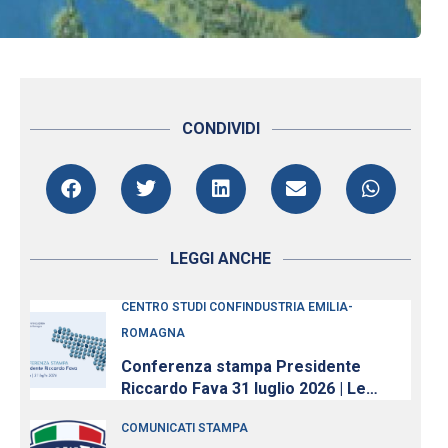
CONDIVIDI
LEGGI ANCHE
CENTRO STUDI CONFINDUSTRIA EMILIA-
ROMAGNA
Conferenza stampa Presidente
Riccardo Fava 31 luglio 2026 | Le
imprese continuano ad investire,
COMUNICATI STAMPA
nonostante l’incertezza