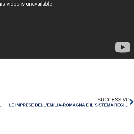
SUCCESSIVO
EL PRESIDENTE DI CONFINDUSTRIA EMILIA-ROMAGNA MAURIZIO MARCHESINI
LE IMPRESE DELL’EMILIA-ROMAGNA E IL SISTEMA REGIONALE CONFINDUSTRIA PROTAGONISTI DI EXPO 2015