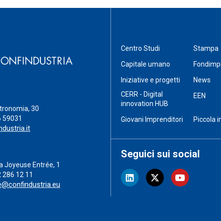
Centro Studi
Stampa
Capitale umano
Fondimp
Iniziative e progetti
News
CERR - Digital
EEN
innovation HUB
stronomia, 30
6 59031
Giovani Imprenditori
Piccola i
dustria.it
Seguici sui social
a Joyeuse Entrée, 1
2 286 12 11
e@confindustria.eu