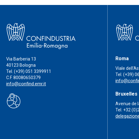
Roma
Via Barberia 13
40123 Bologna
Viale dell’A
Tel.
(+39) 051 3399911
Tel.
(+39) 0
C.F. 80080650379
info@confin
info@confind.emr.it
Bruxelles
Avenue de l
Tel.
+32 (0)
delegazion