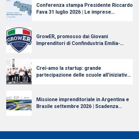
Conferenza stampa Presidente Riccardo
Fava 31 luglio 2026 | Le imprese
continuano ad investire, nonostante
l’incertezza
GrowER, promosso dai Giovani
Imprenditori di Confindustria Emilia-
Romagna con Intesa Sanpaolo, cresce e
diventa nazionale
Crei-amo la startup: grande
partecipazione delle scuole all’iniziativa
per la cultura d’impresa dei Giovani
Imprenditori di Confindustria Emilia-
Romagna
Missione imprenditoriale in Argentina e
Brasile settembre 2026 | Scadenza
iscrizioni 10 luglio