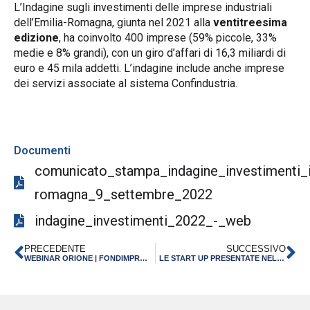
L’Indagine sugli investimenti delle imprese industriali
dell’Emilia-Romagna, giunta nel 2021 alla
ventitreesima
edizione
, ha coinvolto 400 imprese (59% piccole, 33%
medie e 8% grandi), con un giro d’affari di 16,3 miliardi di
euro e 45 mila addetti. L’indagine include anche imprese
dei servizi associate al sistema Confindustria.
Documenti
comunicato_stampa_indagine_investimenti_in
romagna_9_settembre_2022
indagine_investimenti_2022_-_web
PRECEDENTE
SUCCESSIVO
WEBINAR ORIONE | FONDIMPRESA HA FORMATO 174.000 LAVORATORI DI 9.400 IMPRESE EMILIANO-ROMAGNOLE
LE START UP PRESENTATE NEL WEBINAR “SOLUZIONI PER IMPRESE TURISTICHE PIU’ DIGITALI E SOSTENIBILI” | 13 DICEMBRE 2022