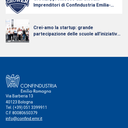
Imprenditori di Confindustria Emilia-
Romagna con Intesa Sanpaolo, cresce e
diventa nazionale
Crei-amo la startup: grande
partecipazione delle scuole all’iniziativa
per la cultura d’impresa dei Giovani
Imprenditori di Confindustria Emilia-
Romagna
Via Barberia 13
40123 Bologna
Tel.
(+39) 051 3399911
C.F. 80080650379
info@confind.emr.it