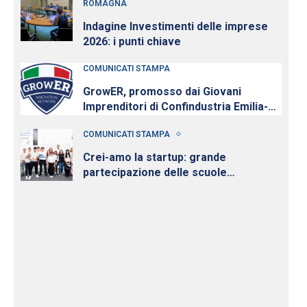
ROMAGNA
Indagine Investimenti delle imprese
2026: i punti chiave
COMUNICATI STAMPA
GrowER, promosso dai Giovani
Imprenditori di Confindustria Emilia-
Romagna con Intesa Sanpaolo,
COMUNICATI STAMPA
cresce e diventa nazionale
Crei-amo la startup: grande
partecipazione delle scuole
all’iniziativa per la cultura d’impresa
dei Giovani Imprenditori di
Confindustria Emilia-Romagna