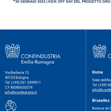
30 GENNAIO 2023 | KICK OFF DAY 
Roma
Via Barberia 13
40123 Bologna
Viale dell’A
Tel.
(+39) 051 3399911
Tel.
(+39) 0
C.F. 80080650379
info@confin
info@confind.emr.it
Bruxelles
Avenue de l