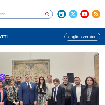
TTI
english version