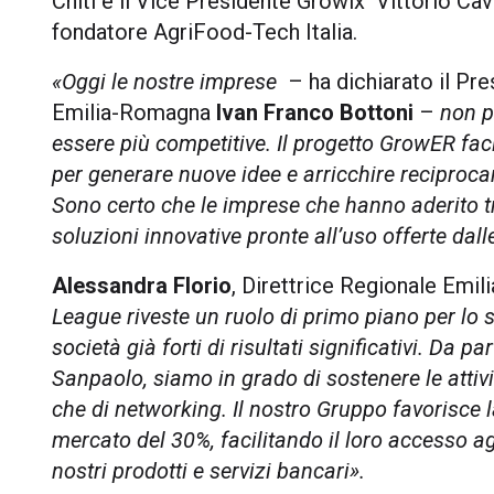
Chiti e il Vice Presidente Growix Vittorio Ca
fondatore AgriFood-Tech Italia.
«Oggi le nostre imprese
– ha dichiarato il Pr
Emilia-Romagna
Ivan Franco Bottoni
–
non p
essere più competitive. Il progetto GrowER faci
per generare nuove idee e arricchire reciproc
Sono certo che le imprese che hanno aderito t
soluzioni innovative pronte all’uso offerte dall
Alessandra Florio
, Direttrice Regionale Emi
League riveste un ruolo di primo piano per lo sv
società già forti di risultati significativi. Da 
Sanpaolo, siamo in grado di sostenere le attivi
che di networking. Il nostro Gruppo favorisce l
mercato del 30%, facilitando il loro accesso agl
nostri prodotti e servizi bancari».