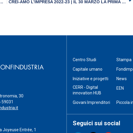
DEL PROGETTO GROW-ER LEAGUE DEI GIOVANI IMPRENDITORI DELL’ EMILIA-ROMAGNA IN COLLABORAZIONE CON INTESA SANPAOLO
CREI-AMO L’IMPRESA 2022-23 | IL 30 MARZO LA PRIMA CHALLENGE DEL PROGETTO DEI GIOVANI IMPRENDITORI CON GLI STUDENTI DELL’EMILIA-ROMAGNA
Centro Studi
Stampa
Capitale umano
Fondimp
Iniziative e progetti
News
CERR - Digital
EEN
innovation HUB
stronomia, 30
6 59031
Giovani Imprenditori
Piccola i
dustria.it
Seguici sui social
a Joyeuse Entrée, 1