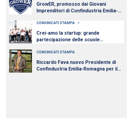
GrowER, promosso dai Giovani
Imprenditori di Confindustria Emilia-
Romagna con Intesa Sanpaolo,
COMUNICATI STAMPA
cresce e diventa nazionale
Crei-amo la startup: grande
partecipazione delle scuole
all’iniziativa per la cultura d’impresa
COMUNICATI STAMPA
dei Giovani Imprenditori di
Confindustria Emilia-Romagna
Riccardo Fava nuovo Presidente di
Confindustria Emilia-Romagna per il
quadriennio 2026-2030