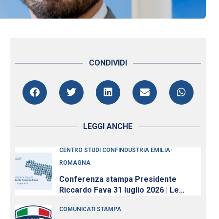
CONDIVIDI
LEGGI ANCHE
CENTRO STUDI CONFINDUSTRIA EMILIA-
ROMAGNA
Conferenza stampa Presidente
Riccardo Fava 31 luglio 2026 | Le
imprese continuano ad investire,
COMUNICATI STAMPA
nonostante l’incertezza