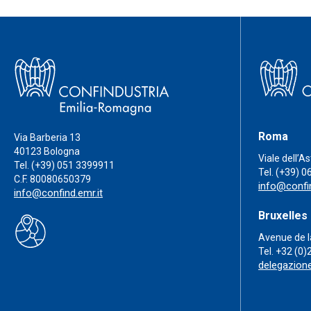
Roma
Via Barberia 13
40123 Bologna
Viale dell’A
Tel.
(+39) 051 3399911
Tel.
(+39) 0
C.F. 80080650379
info@confin
info@confind.emr.it
Bruxelles
Avenue de l
Tel.
+32 (0)
delegazion