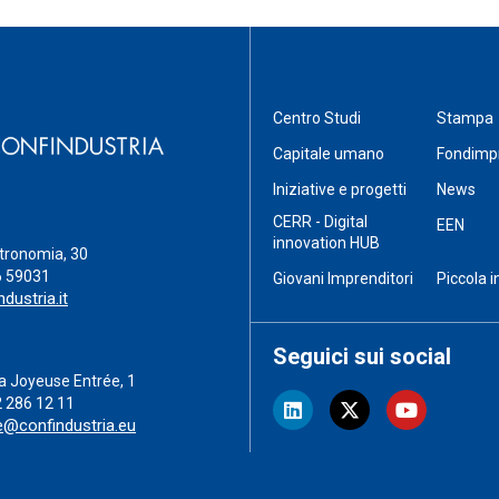
Centro Studi
Stampa
Capitale umano
Fondimp
Iniziative e progetti
News
CERR - Digital
EEN
innovation HUB
stronomia, 30
6 59031
Giovani Imprenditori
Piccola i
dustria.it
Seguici sui social
a Joyeuse Entrée, 1
2 286 12 11
e@confindustria.eu