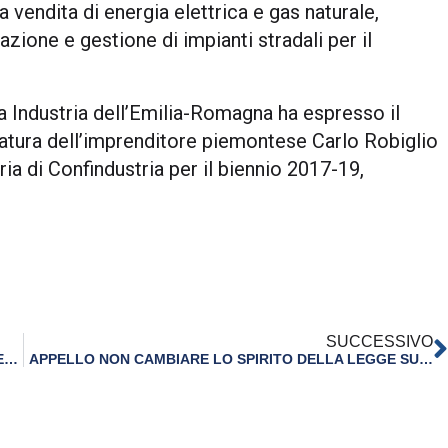
a vendita di energia elettrica e gas naturale,
azione e gestione di impianti stradali per il
a Industria dell’Emilia-Romagna ha espresso il
atura dell’imprenditore piemontese Carlo Robiglio
ia di Confindustria per il biennio 2017-19,
SUCCESSIVO
LA DOCUMENTAZIONE DEL GERMAN BUSINESS DAY IN EMILIA-ROMAGNA
APPELLO NON CAMBIARE LO SPIRITO DELLA LEGGE SULLA TUTELA E USO DEL SUOLO