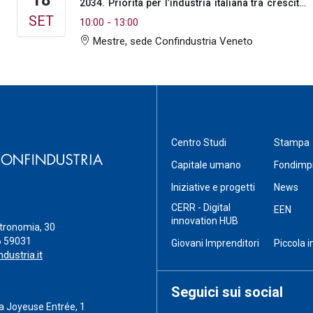
2034. Priorità per l’industria italiana tra crescita,
coesione e competitività”
SET
10:00
-
13:00
Mestre, sede Confindustria Veneto
Centro Studi
Stampa
Capitale umano
Fondimp
Iniziative e progetti
News
CERR - Digital
EEN
innovation HUB
stronomia, 30
6 59031
Giovani Imprenditori
Piccola i
dustria.it
Seguici sui social
a Joyeuse Entrée, 1