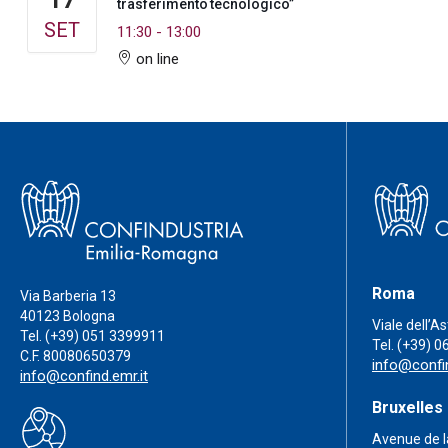
trasferimento tecnologico”
SET
11:30
-
13:00
on line
Roma
Via Barberia 13
40123 Bologna
Viale dell’A
Tel.
(+39) 051 3399911
Tel.
(+39) 0
C.F. 80080650379
info@confin
info@confind.emr.it
Bruxelles
Avenue de l