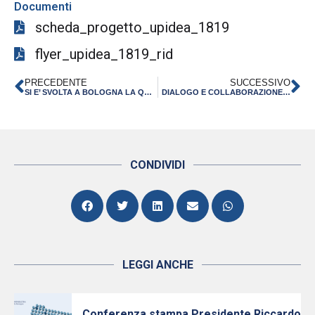
Documenti
scheda_progetto_upidea_1819
flyer_upidea_1819_rid
PRECEDENTE
SUCCESSIVO
SI E’ SVOLTA A BOLOGNA LA QUINTA EDIZIONE DI MEET IN ITALY FOR LIFE SCIENCES
DIALOGO E COLLABORAZIONE: LE PAROLE CHIAVE DELL’INCONTRO OGGI A BOLOGNA “L’INDUSTRIA DELL’EMILIA-ROMAGNA DIALOGA CON I PARLAMENTARI DELLA REGIONE”
CONDIVIDI
LEGGI ANCHE
Conferenza stampa Presidente Riccardo