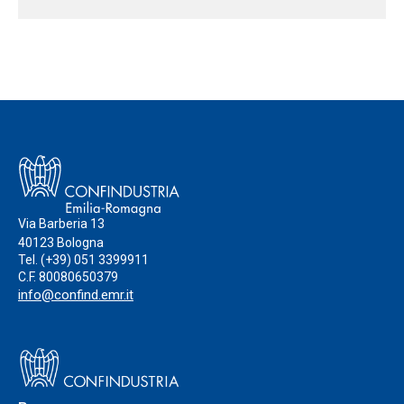
Via Barberia 13
40123 Bologna
Tel.
(+39) 051 3399911
C.F. 80080650379
info@confind.emr.it