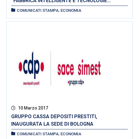
“FABBRICA INTELLIGENTE E TECNOLOGIE
ABILITANTI” – Bologna, 20 marzo 2017
,
COMUNICATI STAMPA
ECONOMIA
10 Marzo 2017
GRUPPO CASSA DEPOSITI PRESTITI,
INAUGURATA LA SEDE DI BOLOGNA
,
COMUNICATI STAMPA
ECONOMIA