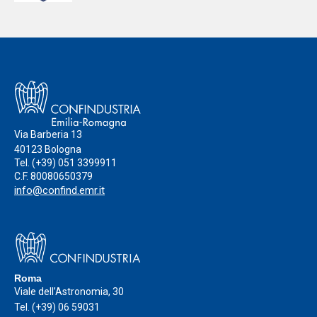
diventa nazionale
Via Barberia 13
40123 Bologna
Tel.
(+39) 051 3399911
C.F. 80080650379
info@confind.emr.it
Roma
Viale dell’Astronomia, 30
Tel.
(+39) 06 59031