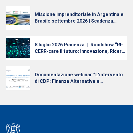
Trasferimento Tecnologico in Emilia-
Romagna”
Missione imprenditoriale in Argentina e
Brasile settembre 2026 | Scadenza
iscrizioni 10 luglio
8 luglio 2026 Piacenza | Roadshow “RI-
CERR-care il futuro: Innovazione, Ricerca
e Trasferimento Tecnologico in Emilia-
Romagna” – Quinta tappa
Documentazione webinar “L’intervento
di CDP: Finanza Alternativa e
Finanziamenti Diretti a supporto delle
PMI” 30 giugno 2026