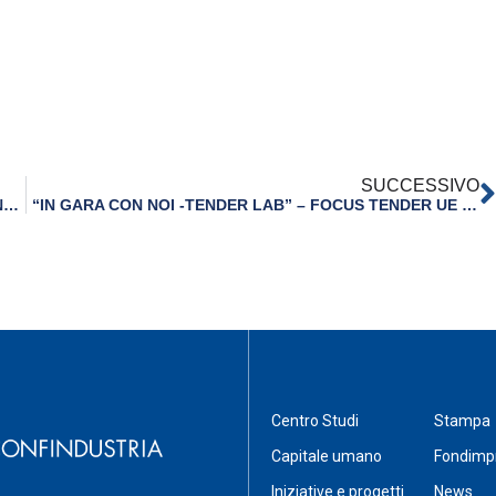
SUCCESSIVO
IL 22 E 23 MAGGIO A PARMA INCONTRI INDIVIDUALI CON AZIENDE TEDESCHE A SPS IPC DRIVES ITALIA – ISCRIZIONI ENTRO IL 18 MAGGIO
“IN GARA CON NOI -TENDER LAB” – FOCUS TENDER UE 30 MAGGIO BOLOGNA
Centro Studi
Stampa
Capitale umano
Fondimp
Iniziative e progetti
News