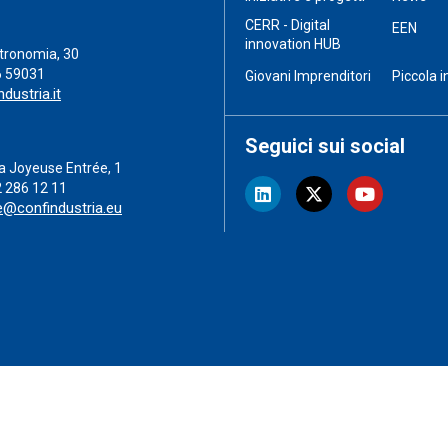
CERR - Digital
EEN
innovation HUB
stronomia, 30
6 59031
Giovani Imprenditori
Piccola i
dustria.it
Seguici sui social
a Joyeuse Entrée, 1
2 286 12 11
e@confindustria.eu