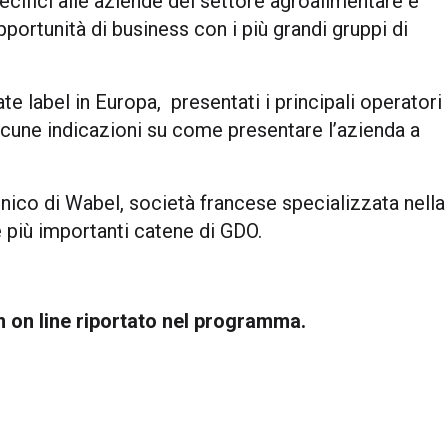
ecifici alle aziende del settore agroalimentare e
portunità di business con i più grandi gruppi di
e label in Europa, presentati i principali operatori
alcune indicazioni su come presentare l’azienda a
cnico di
Wabel
, società francese specializzata nella
e più importanti catene di GDO.
m on line riportato nel programma.