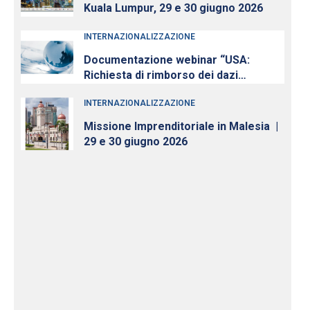
Kuala Lumpur, 29 e 30 giugno 2026
INTERNAZIONALIZZAZIONE
Documentazione webinar “USA:
Richiesta di rimborso dei dazi
illegittimi e quadro attuale della
INTERNAZIONALIZZAZIONE
politica commerciale e daziaria del
governo americano verso l’UE” – 28
Missione Imprenditoriale in Malesia |
aprile 2026
29 e 30 giugno 2026