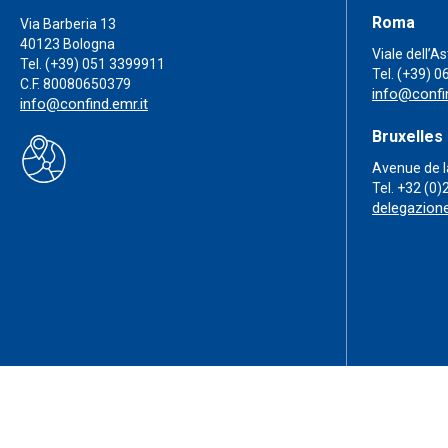
Roma
Via Barberia 13
40123 Bologna
Viale dell’A
Tel.
(+39) 051 3399911
Tel.
(+39) 0
C.F. 80080650379
info@confin
info@confind.emr.it
Bruxelles
Avenue de l
Tel.
+32 (0)
delegazion