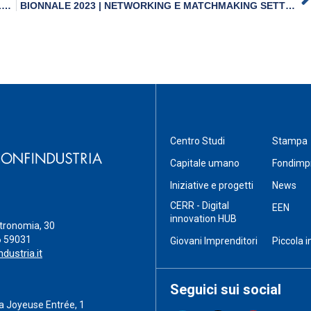
DOCUMENTAZIONE WEBINAR 14 FEBBRAIO 2023 “AMULET 2ND OPEN CALL”
BIONNALE 2023 | NETWORKING E MATCHMAKING SETTORE SCIENZE DELLA VITA E SALUTE – 16 E 17 MAGGIO 2023
Centro Studi
Stampa
Capitale umano
Fondimp
Iniziative e progetti
News
CERR - Digital
EEN
innovation HUB
stronomia, 30
6 59031
Giovani Imprenditori
Piccola i
dustria.it
Seguici sui social
a Joyeuse Entrée, 1