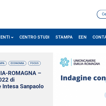
VENTI
CENTRO STUDI
STAMPA
EEN
CONTA
MPA
ECONOMIA
FOCUS
LIA-ROMAGNA –
022 di
e Intesa Sanpaolo