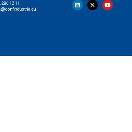
2 286 12 11
e@confindustria.eu