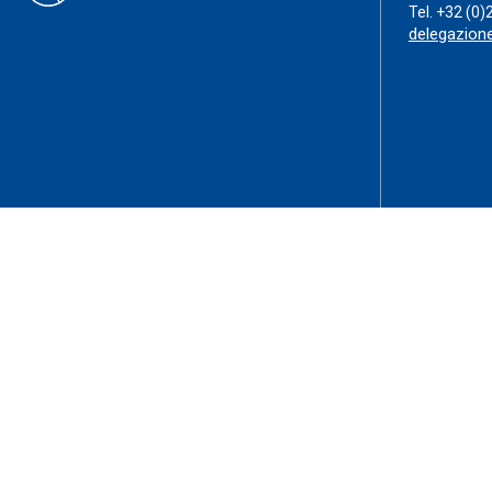
Tel.
+32 (0)
delegazion
Privacy Policy
Cookie Policy
GDPR
Termini e condizioni
©2025
Credit