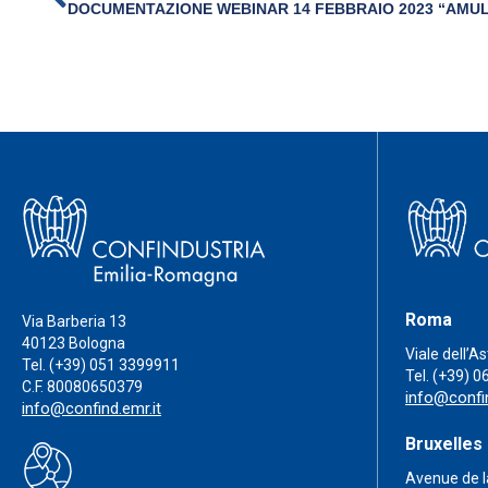
Roma
Via Barberia 13
40123 Bologna
Viale dell’A
Tel.
(+39) 051 3399911
Tel.
(+39) 0
C.F. 80080650379
info@confin
info@confind.emr.it
Bruxelles
Avenue de l