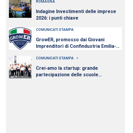
ROMAGNA
Indagine Investimenti delle imprese
2026: i punti chiave
COMUNICATI STAMPA
GrowER, promosso dai Giovani
Imprenditori di Confindustria Emilia-
Romagna con Intesa Sanpaolo,
COMUNICATI STAMPA
cresce e diventa nazionale
Crei-amo la startup: grande
partecipazione delle scuole
all’iniziativa per la cultura d’impresa
dei Giovani Imprenditori di
Confindustria Emilia-Romagna