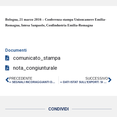
Bologna, 21 marzo 2016 – Conferenza stampa Unioncamere Emilia-
Romagna,
Intesa Sanpaolo, Confindustria Emilia-Romagna
Documenti
comunicato_stampa
nota_congiunturale
PRECEDENTE
SUCCESSIVO
•• SEGNALI INCORAGGIANTI DALL’OCCUPAZIONE, CHE SOLLECITANO SCELTE E INTERVENTI PER UN ULTERIORE SCATTO DELL’ECONOMIA REGIONALE – 11 MARZO 2016
•• DATI ISTAT SULL’EXPORT: SI CONFERMA LA NOSTRA CAPACITA’ ESPORTATIVA. MA OCCORRE ALLARGARE IL NUMERO DI IMPRESE CHE SI AFFACCIANO AI NUOVI MERCATI, CON STRUMENTI EFFICACI E MIRATI – 12 MARZO 2016
CONDIVIDI