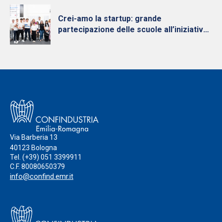
diventa nazionale
Crei-amo la startup: grande
partecipazione delle scuole all’iniziativa
per la cultura d’impresa dei Giovani
Imprenditori di Confindustria Emilia-
Romagna
Via Barberia 13
40123 Bologna
Tel.
(+39) 051 3399911
C.F. 80080650379
info@confind.emr.it