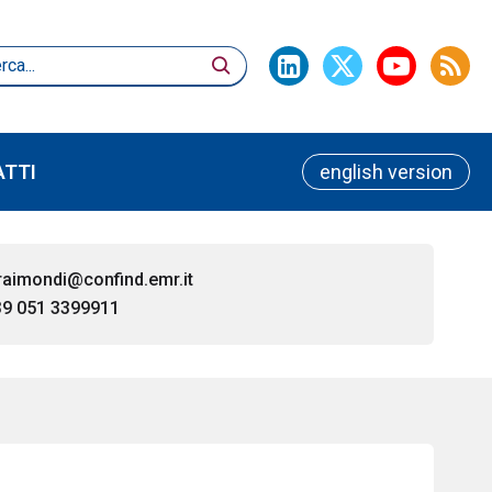
TTI
english version
raimondi@confind.emr.it
9 051 3399911