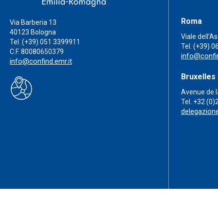
Roma
Via Barberia 13
40123 Bologna
Viale dell’A
Tel.
(+39) 051 3399911
Tel.
(+39) 0
C.F. 80080650379
info@confin
info@confind.emr.it
Bruxelles
Avenue de l
Tel.
+32 (0)
delegazion
Privacy Policy
Cookie Policy
GDPR
Termini e condizioni