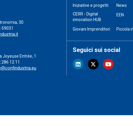
Iniziative e progetti
News
CERR - Digital
EEN
innovation HUB
stronomia, 30
6 59031
Giovani Imprenditori
Piccola i
dustria.it
Seguici sui social
a Joyeuse Entrée, 1
2 286 12 11
e@confindustria.eu