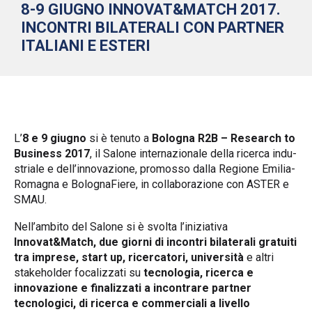
8-9 GIUGNO INNOVAT&MATCH 2017.
INCONTRI BILATERALI CON PARTNER
ITALIANI E ESTERI
L’
8 e 9 giugno
si è tenuto a
Bologna
R2B – Re­sear­ch to
Bu­si­ness 2017
,
il Sa­lo­ne in­ter­na­zio­na­le della ri­cer­ca in­du­
stria­le e del­l’in­no­va­zio­ne, pro­mos­so dalla Re­gio­ne Emi­lia-
Ro­ma­gna e Bo­lo­gna­Fie­re, in col­la­bo­ra­zio­ne con ASTER e
SMAU.
Nell’ambito del Salone si è svolta l’iniziativa
Innovat&Match, due giorni di incontri bilaterali gratuiti
tra imprese, start up, ricercatori, università
e altri
stakeholder focalizzati su
tecnologia, ricerca e
innovazione e finalizzati a incontrare partner
tecnologici, di ricerca e commerciali a livello