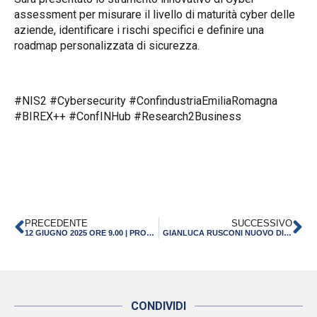
assessment per misurare il livello di maturità cyber delle
aziende, identificare i rischi specifici e definire una
roadmap personalizzata di sicurezza.
#NIS2 #Cybersecurity #ConfindustriaEmiliaRomagna
#BIREX++ #ConfINHub #Research2Business
PRECEDENTE
SUCCESSIVO
12 GIUGNO 2025 ORE 9.00 | PROGETTO THAMM PLUS PER LA MOBILITÀ DI LAVORATORI QUALIFICATI DAL MAROCCO
GIANLUCA RUSCONI NUOVO DIRETTORE GENERALE DI CONFINDUSTRIA EMILIA-ROMAGNA
CONDIVIDI