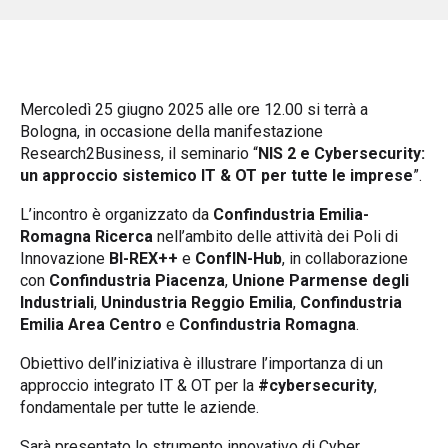
Mercoledì 25 giugno 2025 alle ore 12.00 si terrà a
Bologna, in occasione della manifestazione
Research2Business, il seminario “
NIS 2 e Cybersecurity:
un approccio sistemico IT & OT per tutte le imprese
”.
L’incontro è organizzato da
Confindustria Emilia-
Romagna Ricerca
nell’ambito delle attività dei Poli di
Innovazione
BI-REX++
e
ConfIN-Hub
, in collaborazione
con
Confindustria Piacenza
,
Unione Parmense degli
Industriali
,
Unindustria Reggio Emilia
,
Confindustria
Emilia Area Centro
e
Confindustria Romagna
.
Obiettivo dell’iniziativa è illustrare l’importanza di un
approccio integrato IT & OT per la
#cybersecurity
,
fondamentale per tutte le aziende.
Sarà presentato lo strumento innovativo di Cyber