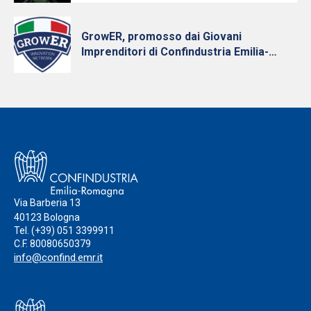
GrowER, promosso dai Giovani
Imprenditori di Confindustria Emilia-
Romagna con Intesa Sanpaolo, cresce e
diventa nazionale
Via Barberia 13
40123 Bologna
Tel.
(+39) 051 3399911
C.F. 80080650379
info@confind.emr.it