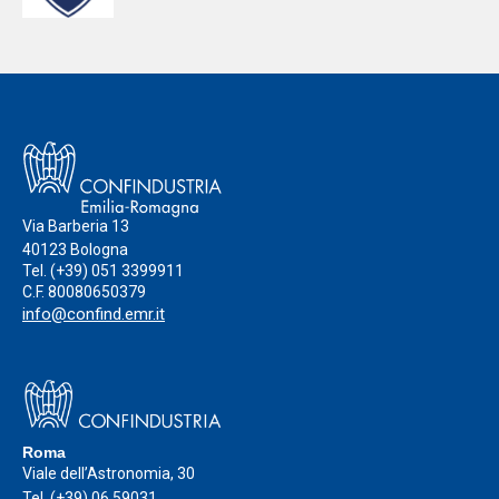
Romagna con Intesa Sanpaolo, cresce e
diventa nazionale
Via Barberia 13
40123 Bologna
Tel.
(+39) 051 3399911
C.F. 80080650379
info@confind.emr.it
Roma
Viale dell’Astronomia, 30
Tel.
(+39) 06 59031