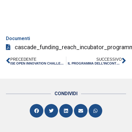
Documenti
cascade_funding_reach_incubator_program
PRECEDENTE
SUCCESSIVO
ISE OPEN INNOVATION CHALLENGE 2023 | EVENTO DI MATCHMAKING INTERNAZIONALE
IL PROGRAMMA DELL’INCONTRO “TRANSIZIONE E SVILUPPO: IL FUTURO DELL’UE E DELLE REGIONI” | VENEZIA 27 GENNAIO 2023
CONDIVIDI